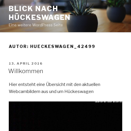
Zum
BLICK NACH
Inhalt
HÜCKESWAGEN
springen
Eine weitere WordPress Seite
AUTOR:
HUECKESWAGEN_42499
VERÖFFENTLICHT
13. APRIL 2016
AM
Willkommen
Hier entsteht eine Übersicht mit den aktuellen
Webcambildern aus und um Hückeswagen